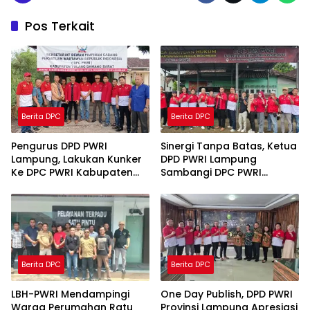
Pos Terkait
Berita DPC
Berita DPC
Pengurus DPD PWRI
Sinergi Tanpa Batas, Ketua
Lampung, Lakukan Kunker
DPD PWRI Lampung
Ke DPC PWRI Kabupaten
Sambangi DPC PWRI
Tubaba
Pringsewu
Berita DPC
Berita DPC
LBH-PWRI Mendampingi
One Day Publish, DPD PWRI
Warga Perumahan Ratu
Provinsi Lampung Apresiasi