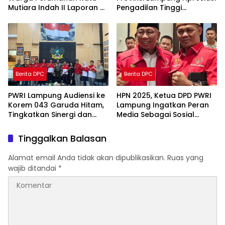
Mutiara Indah II Laporan Di
Pengadilan Tinggi
Kejati Provinsi Lampung
Tanjungkarang
Berita DPC
Berita DPC
PWRI Lampung Audiensi ke
HPN 2025, Ketua DPD PWRI
Korem 043 Garuda Hitam,
Lampung Ingatkan Peran
Tingkatkan Sinergi dan
Media Sebagai Sosial
Kolaborasi
Kontrol
Tinggalkan Balasan
Alamat email Anda tidak akan dipublikasikan.
Ruas yang
wajib ditandai
*