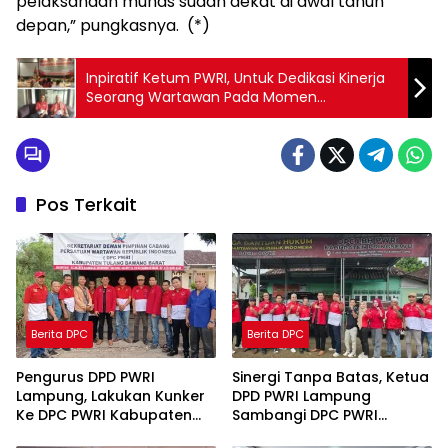
pelaksanaan munas sudah dekat di awal tahun
depan,” pungkasnya. (*)
Inpiratif Ketum PWRI, Untuk Dedikasi Kinerja
Seorang Wartawan Pada Momen
Pengukuhan DPD dan DPC se-Lampung
Pos Terkait
Berita DPC
Berita DPC
Pengurus DPD PWRI
Sinergi Tanpa Batas, Ketua
Lampung, Lakukan Kunker
DPD PWRI Lampung
Ke DPC PWRI Kabupaten
Sambangi DPC PWRI
Tubaba
Pringsewu