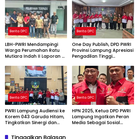
Berita DPC
Berita DPC
LBH-PWRI Mendampingi
One Day Publish, DPD PWRI
Warga Perumahan Ratu
Provinsi Lampung Apresiasi
Mutiara Indah II Laporan Di
Pengadilan Tinggi
Kejati Provinsi Lampung
Tanjungkarang
Berita DPC
Berita DPC
PWRI Lampung Audiensi ke
HPN 2025, Ketua DPD PWRI
Korem 043 Garuda Hitam,
Lampung Ingatkan Peran
Tingkatkan Sinergi dan
Media Sebagai Sosial
Kolaborasi
Kontrol
Tinggalkan Balasan